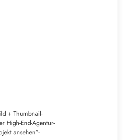
ild + Thumbnail-
iner High-End-Agentur-
ojekt ansehen“-