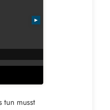
►
s tun musst