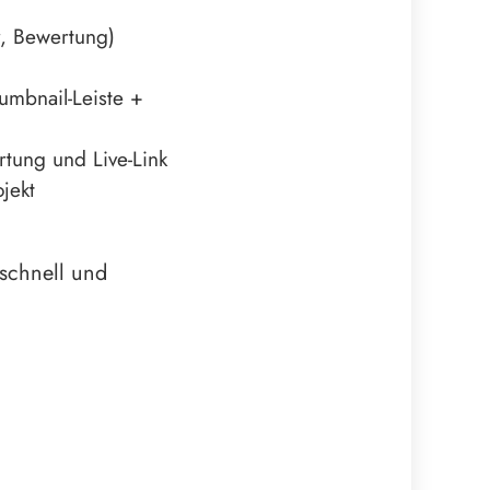
er, Bewertung)
umbnail-Leiste +
tung und Live-Link
jekt
 schnell und